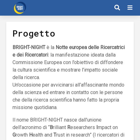
Progetto
BRIGHT-NIGHT
è la
Notte europea delle Ricercatrici
e dei Ricercatori
: la manifestazione ideata dalla
Commissione Europea con l’obiettivo di diffondere
la cultura scientifica e mostrare l’impatto sociale
della ricerca.
Un’occasione per avvicinarsi all’affascinante mondo
della scienza ed entrare in contatto con le persone
che della ricerca scientifica hanno fatto la propria
missione quotidiana.
Il nome BRIGHT-NIGHT nasce dall’unione
dell’acronimo di “
B
rilliant
R
esearchers
I
mpact on
G
rowth
H
ealth and
T
rust in research” (I ricercatori di