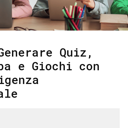
Generare Quiz,
ba e Giochi con
igenza
ale